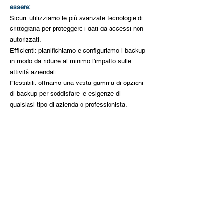
essere:
Sicuri: utilizziamo le più avanzate tecnologie di
crittografia per proteggere i dati da accessi non
autorizzati.
Efficienti: pianifichiamo e configuriamo i backup
in modo da ridurre al minimo l'impatto sulle
attività aziendali.
Flessibili: offriamo una vasta gamma di opzioni
di backup per soddisfare le esigenze di
qualsiasi tipo di azienda o professionista.
I vantaggi del backup dei dati:
Effettuare un backup periodico dei propri dati
offre numerosi vantaggi, tra cui:
Protezione dei dati: in caso di perdita o
danneggiamento dei dati, è possibile ripristinarli
da una copia di sicurezza.
Continuità del business: in caso di incidente, è
possibile ripristinare i dati e riprendere le attività
aziendali rapidamente.