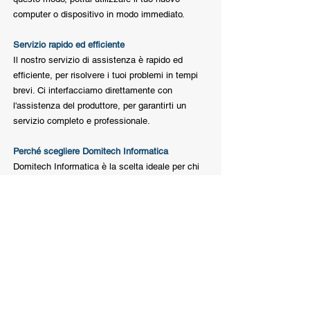
computer o dispositivo in modo immediato.
Servizio rapido ed efficiente
Il nostro servizio di assistenza è rapido ed
efficiente, per risolvere i tuoi problemi in tempi
brevi. Ci interfacciamo direttamente con
l'assistenza del produttore, per garantirti un
servizio completo e professionale.
Perché scegliere Domitech Informatica
Domitech Informatica è la scelta ideale per chi
cerca un fornitore di materiale informatico
affidabile e competente. I nostri punti di forza
sono:
Ampia scelta di prodotti
Qualità e prestazioni
Consulenza e assistenza
Installazione su richiesta
Servizio rapido ed efficiente